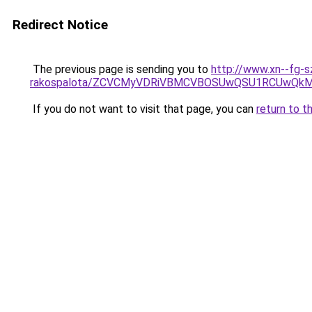
Redirect Notice
The previous page is sending you to
http://www.xn--fg-s
rakospalota/ZCVCMyVDRiVBMCVBOSUwQSU1RCUwQkMl
If you do not want to visit that page, you can
return to t