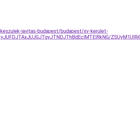
keszulek-javitas-budapest/budapest/xv-kerulet-
JUFDJTAxJUJGJTgyJTNDJThBdEclMTElRkNG/ZSUyM1UlRjQ3