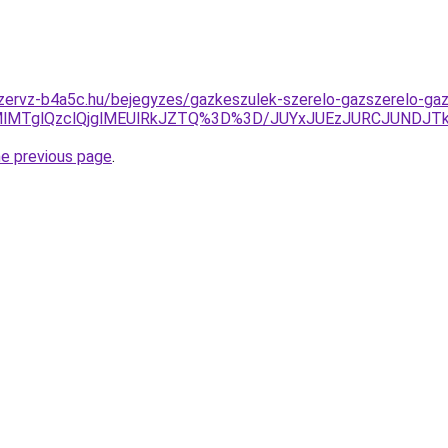
zervz-b4a5c.hu/bejegyzes/gazkeszulek-szerelo-gazszerelo-gaz
MTglQzclQjglMEUlRkJZTQ%3D%3D/JUYxJUEzJURCJUNDJTky
he previous page
.