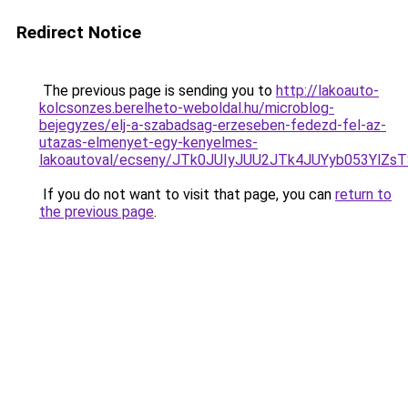
Redirect Notice
The previous page is sending you to
http://lakoauto-
kolcsonzes.berelheto-weboldal.hu/microblog-
bejegyzes/elj-a-szabadsag-erzeseben-fedezd-fel-az-
utazas-elmenyet-egy-kenyelmes-
lakoautoval/ecseny/JTk0JUIyJUU2JTk4JUYyb053Y
If you do not want to visit that page, you can
return to
the previous page
.