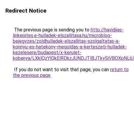
Redirect Notice
The previous page is sending you to
http://havidijas-
linkepites.e-hulladek-elszallitasa.hu/microblog-
bejegyzes/zoldhulladek-elszallitas-szolgaltatas-a-
konnyu-es-hatekony-megoldas-a-kerteszeti-hulladek-
kezelesere/budapest/x-kerulet-
kobanya/LXklQzYlQkElRDkzJUNDJTlBJTkySiVBOXpN
If you do not want to visit that page, you can
return to
the previous page
.