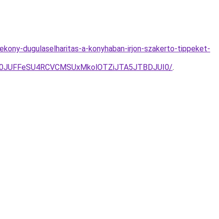
ekony-dugulaselharitas-a-konyhaban-irjon-szakerto-tippeket-
A0JUFFeSU4RCVCMSUxMkolOTZiJTA5JTBDJUI0/
.