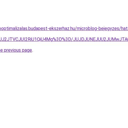
ooptimalizalas.budapest-ekszerhaz.hu/microblog-bejegyzes/hat
GclMUJ2JTVCJUI2RiU1QiU4Mg%3D%3D/JUJDJUNEJUU2JUMwJT
he previous page
.