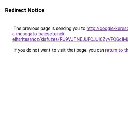
Redirect Notice
The previous page is sending you to
http://google-keres
a-mosogato-baleseteinek-
elharitasahoz/kisfuzes/RU9VJTNEJUFCJUI0ZyVFO
If you do not want to visit that page, you can
return to t